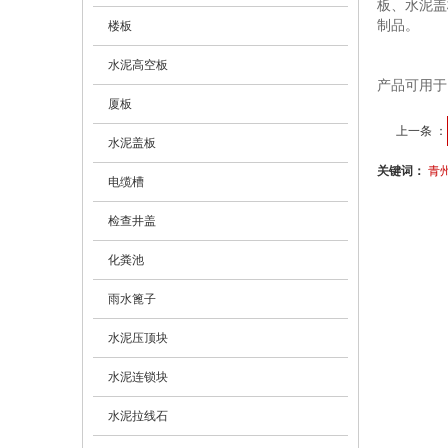
板、水泥盖
制品。
楼板
水泥高空板
产品可用于
厦板
上一条 ：
水泥盖板
关键词：
青
电缆槽
检查井盖
化粪池
雨水篦子
水泥压顶块
水泥连锁块
水泥拉线石