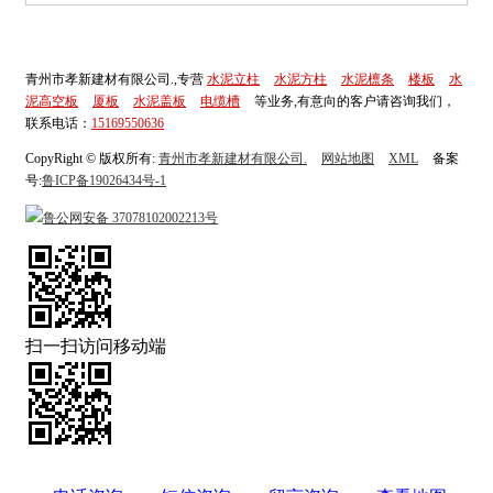
青州市孝新建材有限公司.,专营
水泥立柱
水泥方柱
水泥檩条
楼板
水
泥高空板
厦板
水泥盖板
电缆槽
等业务,有意向的客户请咨询我们，
联系电话：
15169550636
CopyRight © 版权所有:
青州市孝新建材有限公司.
网站地图
XML
备案
号:
鲁ICP备19026434号-1
鲁公网安备
37078102002213号
扫一扫访问移动端