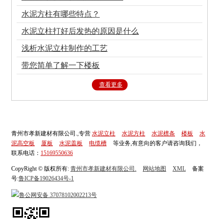
水泥方柱有哪些特点？
水泥立柱打好后发热的原因是什么
浅析水泥立柱制作的工艺
带您简单了解一下楼板
查看更多
青州市孝新建材有限公司.,专营
水泥立柱
水泥方柱
水泥檩条
楼板
水
泥高空板
厦板
水泥盖板
电缆槽
等业务,有意向的客户请咨询我们，
联系电话：
15169550636
CopyRight © 版权所有:
青州市孝新建材有限公司.
网站地图
XML
备案
号:
鲁ICP备19026434号-1
鲁公网安备
37078102002213号