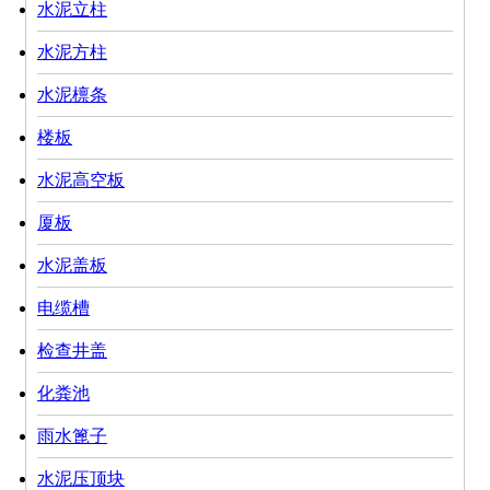
水泥立柱
水泥方柱
水泥檩条
楼板
水泥高空板
厦板
水泥盖板
电缆槽
检查井盖
化粪池
雨水篦子
水泥压顶块