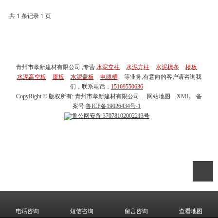
共 1 条记录 1 页
青州市孝新建材有限公司.,专营
水泥立柱
水泥方柱
水泥檩条
楼板
水泥高空板
厦板
水泥盖板
电缆槽
等业务,有意向的客户请咨询我
们，联系电话：
15169550636
CopyRight © 版权所有:
青州市孝新建材有限公司.
网站地图
XML
备
案号:
鲁ICP备19026434号-1
鲁公网安备
37078102002213号
电话咨询
短信咨询
留言咨询
查看地图